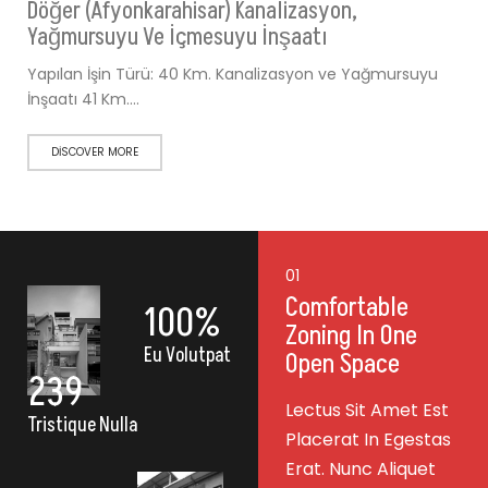
Döğer (Afyonkarahisar) Kanalizasyon,
Yağmursuyu Ve İçmesuyu İnşaatı
Yapılan İşin Türü: 40 Km. Kanalizasyon ve Yağmursuyu
İnşaatı 41 Km.…
DISCOVER MORE
01
Comfortable
100
%
Zoning In One
Eu Volutpat
Open Space
239
Lectus Sit Amet Est
Tristique Nulla
Placerat In Egestas
Erat. Nunc Aliquet