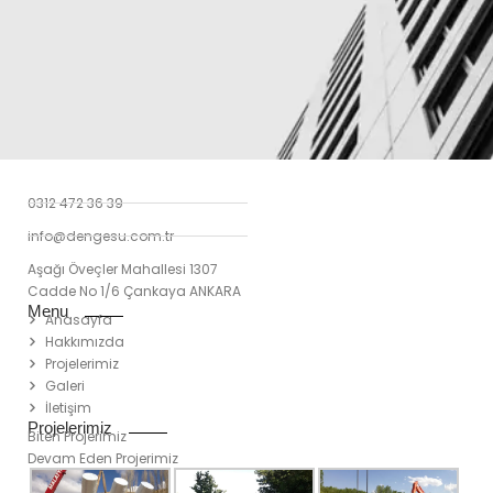
0312 472 36 39
info@dengesu.com.tr
Aşağı Öveçler Mahallesi 1307
Cadde No 1/6 Çankaya ANKARA
Menu
Anasayfa
Hakkımızda
Projelerimiz
Galeri
İletişim
Projelerimiz
Biten Projerimiz
Devam Eden Projerimiz