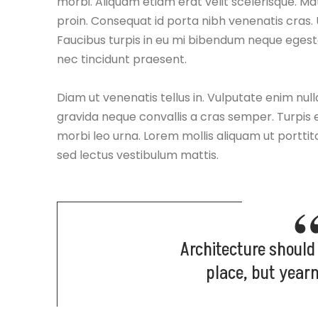
morbi. Aliquam etiam erat velit scelerisque. Mat
proin. Consequat id porta nibh venenatis cras
Faucibus turpis in eu mi bibendum neque egest
nec tincidunt praesent.
Diam ut venenatis tellus in. Vulputate enim null
gravida neque convallis a cras semper. Turpi
morbi leo urna. Lorem mollis aliquam ut porttit
sed lectus vestibulum mattis.
Architecture should
place, but year