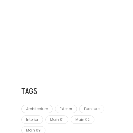
28 AĞUSTOS 2023
FEUGIAT IN ANTE
28 AĞUSTOS 2023
MASSA TINCIDUNT NUNC
TAGS
Architecture
Exterior
Furniture
Interior
Main 01
Main 02
Main 09