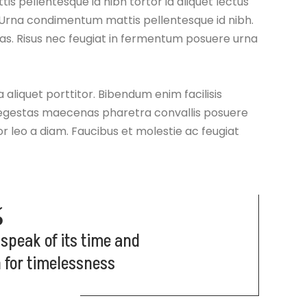
tis pellentesque id nibh tortor id aliquet lectus
. Urna condimentum mattis pellentesque id nibh.
as. Risus nec feugiat in fermentum posuere urna
a aliquet porttitor. Bibendum enim facilisis
s egestas maecenas pharetra convallis posuere
or leo a diam. Faucibus et molestie ac feugiat
 speak of its time and
n for timelessness