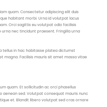
diam quam. Consectetur adipiscing elit duis
tesque habitant morbi. Urna id volutpat lacus
am. Orci sagittis eu volutpat odio facilisis
urna nec tincidunt praesent. Fringilla urna
ra tellus in hac habitasse platea dictumst
et magna. Facilisis mauris sit amet massa vitae
 quam. Et sollicitudin ac orci phasellus
io aenean sed. Volutpat consequat mauris nunc
tique et. Blandit libero volutpat sed cras ornare